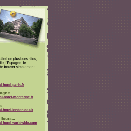
cliné en plusieurs sites,
lie, l'Espagne, le
de trouver simplement
-hotel-paris.fr
tagne
al-hotel-montagne.fr
s
l-hotel-london.co.uk
lleurs...
l-hotel-worldwide.com