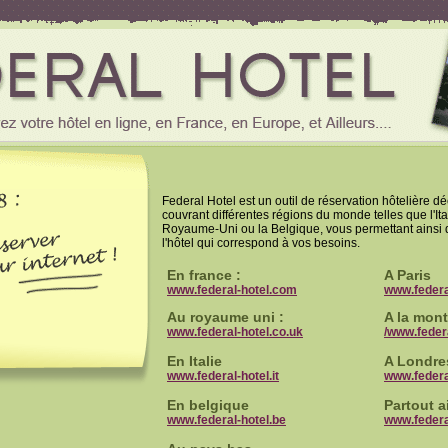
Federal Hotel est un outil de réservation hôtelière dé
couvrant différentes régions du monde telles que l'Ita
Royaume-Uni ou la Belgique, vous permettant ainsi 
l'hôtel qui correspond à vos besoins.
En france :
A Paris
www.federal-hotel.com
www.federal
Au royaume uni :
A la mon
www.federal-hotel.co.uk
/www.feder
En Italie
A Londre
www.federal-hotel.it
www.federa
En belgique
Partout ai
www.federal-hotel.be
www.federa