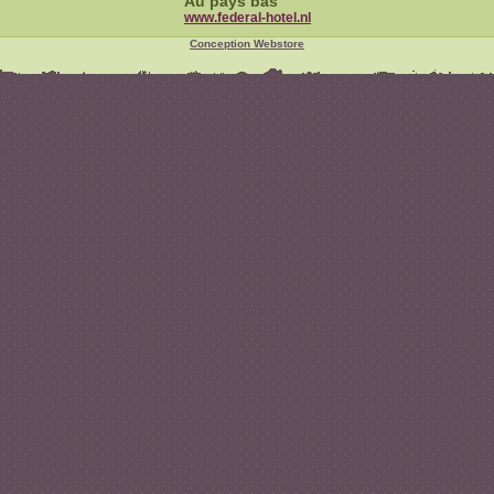
Au pays bas
www.federal-hotel.nl
Conception Webstore